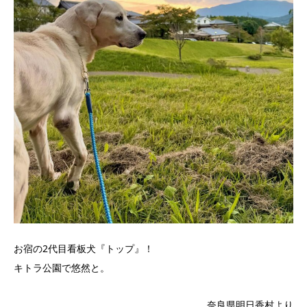
お宿の2代目看板犬『トップ』！
キトラ公園で悠然と。
奈良県明日香村より