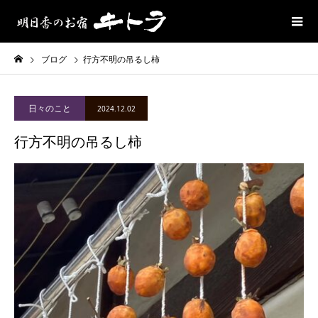
ブログ
行方不明の吊るし柿
日々のこと
2024.12.02
行方不明の吊るし柿