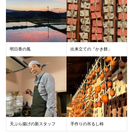
明日香の風
出来立ての『かき餅」
天ぷら揚げの新スタッフ
手作りの吊るし柿