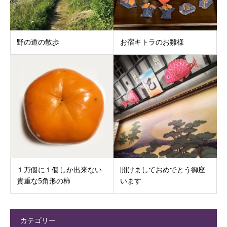
野の道の散歩
お宿キトラのお雛様
１万個に１個しか出来ない
開けましておめでとう御座
貴重な5角形の柿
います
カテゴリー