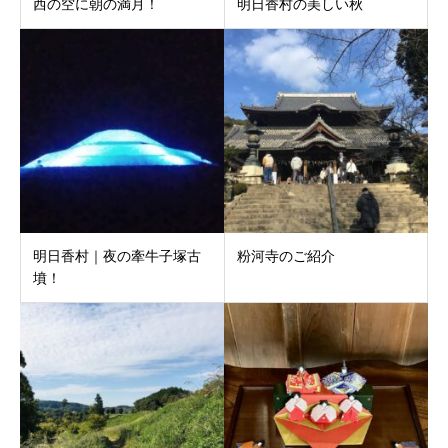
西の空に朝の満月！
明日香村の美しい秋
明日香村｜夜の牽牛子塚古
粉河寺のご紹介
墳！