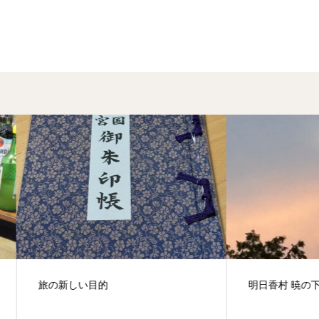
新しい目的
明日香村 暁の下弦の月