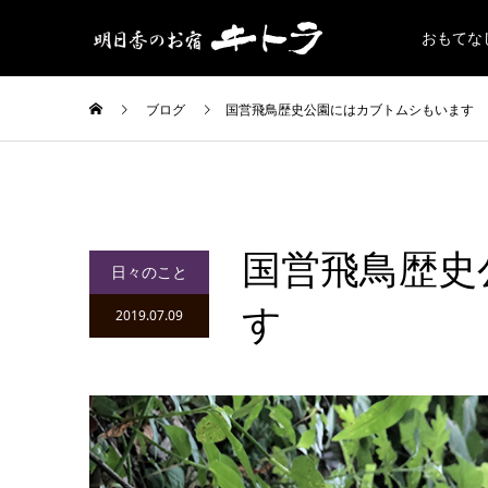
おもてな
ブログ
国営飛鳥歴史公園にはカブトムシもいます
国営飛鳥歴史
日々のこと
す
2019.07.09