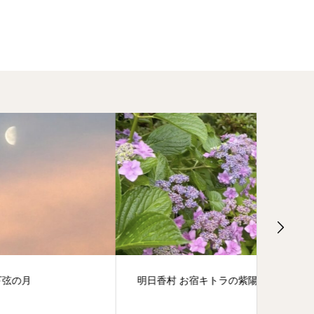
明日香村 お宿キトラの紫陽花
飛鳥ハー