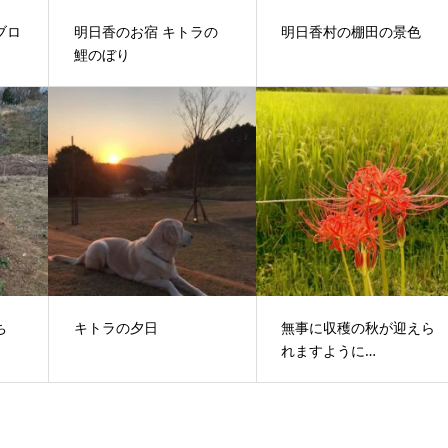
ブロ
明日香のお宿 キトラの
明日香村の棚田の景色
鯉のぼり
ち
キトラの夕日
無事に収穫の秋が迎えら
れますように…