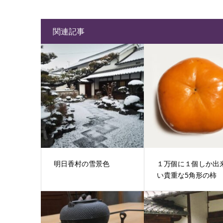
関連記事
明日香村の雪景色
１万個に１個しか出
い貴重な5角形の柿