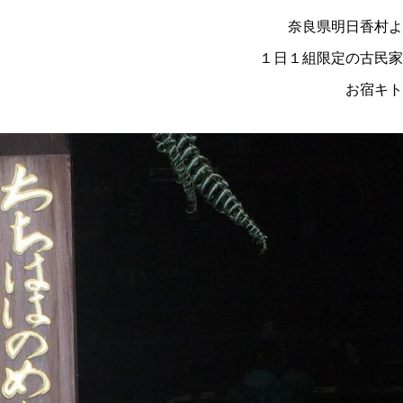
奈良県明日香村よ
１日１組限定の古民家
お宿キト