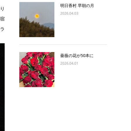
明日香村 早朝の月
り
2026.04.03
宿
ラ
薔薇の花が50本に
2026.04.01