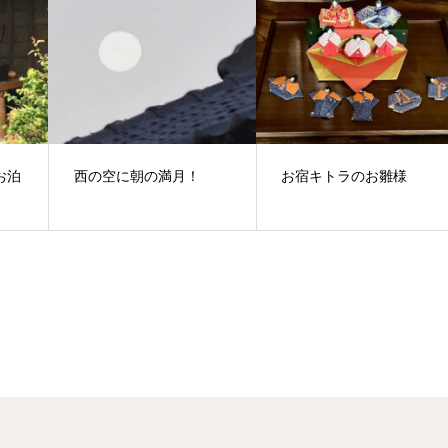
お泊
西の空に朝の満月！
お宿キトラのお雛様