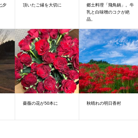
七夕
頂いたご縁を大切に
郷土料理「飛鳥鍋」。牛
乳と白味噌のコクが絶
品。
薔薇の花が50本に
秋晴れの明日香村