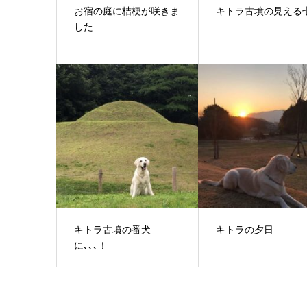
お宿の庭に桔梗が咲きま
キトラ古墳の見える
した
キトラ古墳の番犬
キトラの夕日
に､､､！