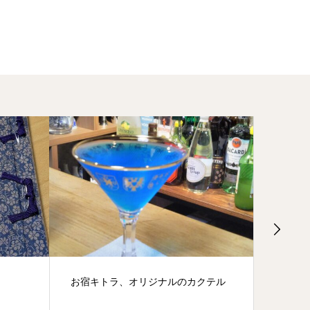
クテル
奈良ウルトラマラソン2026
明日香