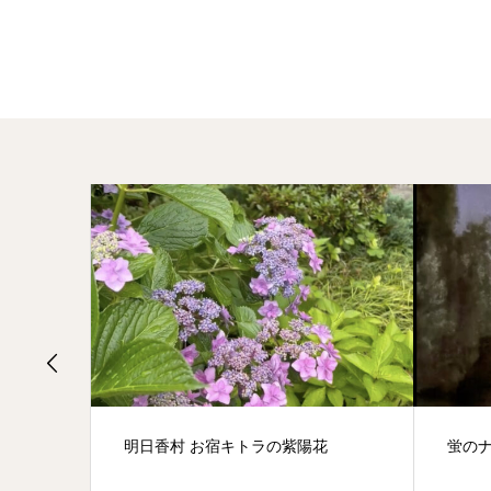
花
蛍のナイトウォーク
旅の